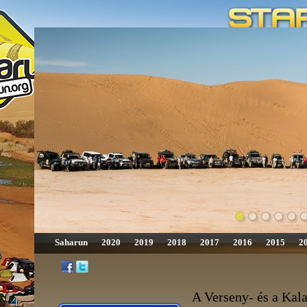
Saharun
2020
2019
2018
2017
2016
2015
2
A Verseny- és a Kala