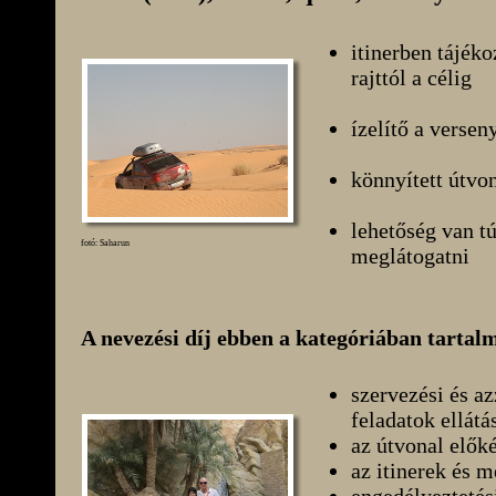
itinerben tájék
rajttól a célig
ízelítő a versen
könnyített útvo
lehetőség van tú
fotó: Saharun
meglátogatni
A nevezési díj ebben a kategóriában tartal
szervezési és a
feladatok ellátá
az útvonal előké
az itinerek és m