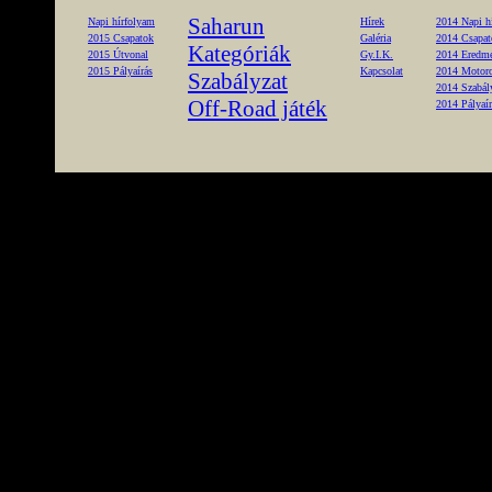
Saharun
Napi hírfolyam
Hírek
2014 Napi h
2015 Csapatok
Galéria
2014 Csapat
Kategóriák
2015 Útvonal
Gy.I.K.
2014 Eredm
2015 Pályaírás
Kapcsolat
2014 Motoros
Szabályzat
2014 Szabál
Off-Road játék
2014 Pályaír