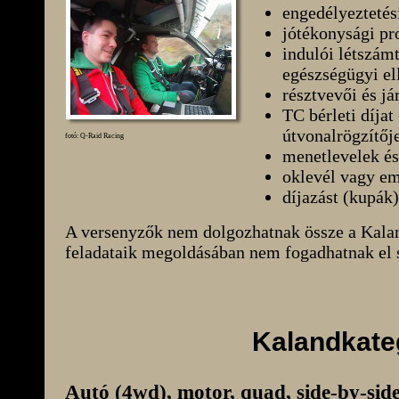
engedélyeztetési
jótékonysági pr
indulói létszám
egészségügyi el
résztvevői és j
TC bérleti díja
útvonalrögzítőj
fotó: Q-Raid Racing
menetlevelek és
oklevél vagy eml
díjazást (kupák)
A versenyzők nem dolgozhatnak össze a Kaland
feladataik megoldásában nem fogadhatnak el s
Kalandkate
Autó (4wd), motor, quad, side-by-sid