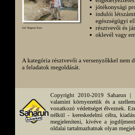
engedélyeztetési
jótékonysági pr
indulói létszám
egészségügyi el
résztvevői és j
fotó: Magnum Team
oklevél vagy eml
A kategória résztvevői a versenyzőkkel nem d
a feladatok megoldását.
Copyright 2010-2019 Saharun | M
valamint környezetük és a szellemi
vonatkozó védettséget élveznek. Ez
nélkül - kereskedelmi célra, kiadá
megjeleníteni, kivéve a jogdíjment
oldalai tartalmazhatnak olyan megjel