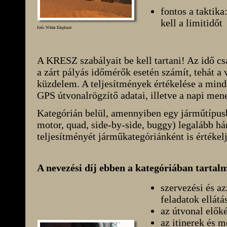
fontos a taktika
kell a limitidőt
fotó: White Elephant
A KRESZ szabályait be kell tartani! Az idő csa
a zárt pályás időmérők esetén számít, tehát a 
küzdelem. A teljesítmények értékelése a mind
GPS útvonalrögzítő adatai, illetve a napi mene
Kategórián belül, amennyiben egy járműtípusb
motor, quad, side-by-side, buggy) legalább h
teljesítményét járműkategóriánként is értékel
A nevezési díj ebben a kategóriában tartal
szervezési és a
feladatok ellátá
az útvonal előké
az itinerek és m