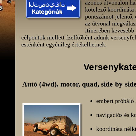
azonos útvonalon ha
kötelező koordináta
pontszámot jelentő, 
az útvonal megválasz
itinerében kevesebb 
célpontok mellett ízelítőként adunk versenyfel
esténként egyénileg értékelhetnek.
Versenykate
Autó (4wd), motor, quad, side-by-sid
embert próbáló 
navigációs és ko
koordináta nélkü