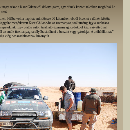
k nagy része a Ksar Gilane-tól dél-nyugatra, egy dűnék közötti tálcában megbúvó Le
a meg.
knek. Hiába volt a napi táv mindössze 60 kilométer, ebből ötvenet a dűnék között
. Reggelre megérkezett Ksar Ghilane-be az üzemanyag szállítmány, így a szokásos
a csapatoknak. Egy platós autón található üzemanyaghordókból kézi szivattyúval
ól az autók üzemanyag tartályába áttölteni a benzint vagy gázolajat. A „töltőállomás”
pedig elég hosszadalmasnak bizonyult.