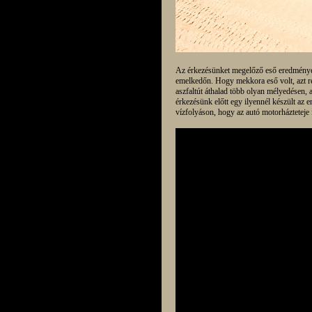
Az érkezésünket megelőző eső eredmény
emelkedőn. Hogy mekkora eső volt, azt re
aszfaltút áthalad több olyan mélyedésen,
érkezésünk előtt egy ilyennél készült az e
vízfolyáson, hogy az autó motorházteteje i