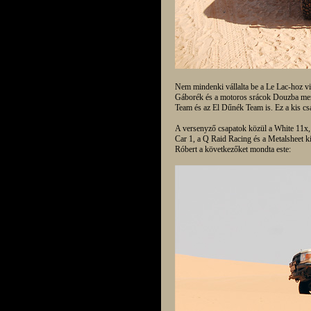
Nem mindenki vállalta be a Le Lac-hoz vi
Gáborék és a motoros srácok Douzba ment
Team és az El Dűnék Team is. Ez a kis cs
A versenyző csapatok közül a White 11x, a
Car 1, a Q Raid Racing és a Metalsheet ki
Róbert a következőket mondta este: